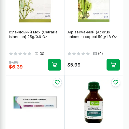
Ісландський мох (Cetraria
Аїр звичайний (Acorus
islandica) 25g/0.9 Oz
calamus) корені 50g/1.8 Oz
(0)
(0)
$7.99
$5.99
$6.39