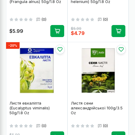
(Frangula alnus) 50g/1.8 Oz
helenium) 50g/1.8 Oz
(0)
(0)
$5.99
$5.99
$4.79
-20%
Листя евкаліпта
Листя сени
(Eucalyptus viminalis)
александрійської 100g/3.5
50g/1.8 Oz
Oz
(0)
(0)
$5.99