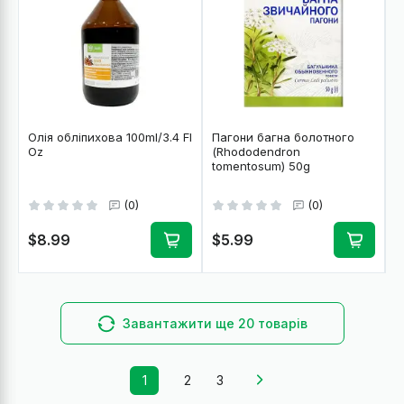
Олія обліпихова 100ml/3.4 Fl
Пагони багна болотного
Oz
(Rhododendron
tomentosum) 50g
(0)
(0)
$8.99
$5.99
Завантажити ще 20 товарів
1
2
3