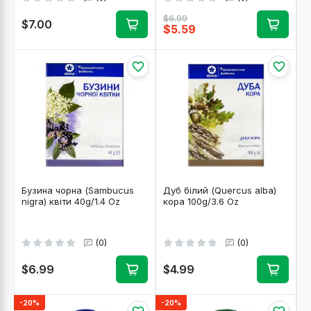
$6.99
$7.00
$5.59
Бузина чорна (Sambucus
Дуб білий (Quercus alba)
nigra) квіти 40g/1.4 Oz
кора 100g/3.6 Oz
(0)
(0)
$6.99
$4.99
-20%
-20%