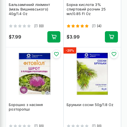
Бальзамічний лінімент
Борна кислота 3%
(мазь Вишневського)
спиртовий розчин 25
40g/1.4 Oz
мл/0.85 Fl Oz
(0)
(4)
$7.99
$3.99
-20%
Борошно з насіння
Бруньки сосни 50g/1.8 Oz
розторопші
(0)
(0)