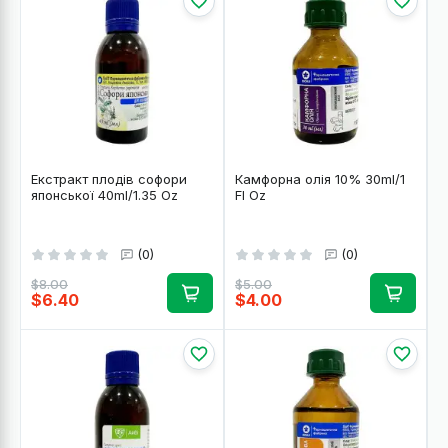
Екстракт плодів софори
Камфорна олія 10% 30ml/1
японської 40ml/1.35 Oz
Fl Oz
(0)
(0)
$8.00
$5.00
$6.40
$4.00