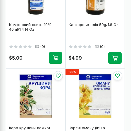
Камфорний спирт 10%
Касторова олія 50g/1.8 Oz
40ml/1.4 Fl Oz
(0)
(0)
$5.00
$4.99
-20%
Кора крушини ламкої
Корені оману (Inula