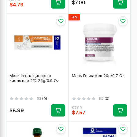
$7.00
$4.79
-4%
Мазь із саліциловою
Мазь Гевкамен 20g/0.7 Oz
кислотою 2% 25g/0.9 Oz
(0)
(0)
$7.89
$8.99
$7.57