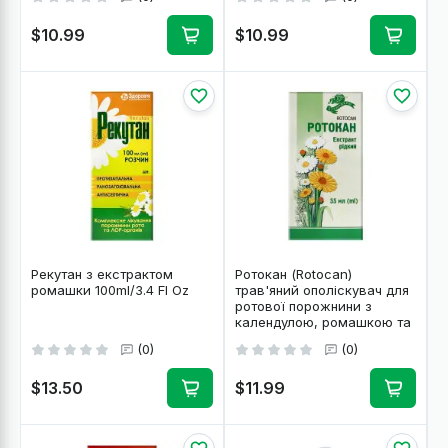
$10.99
$10.99
Рекутан з екстрактом
Ротокан (Rotocan)
ромашки 100ml/3.4 Fl Oz
трав'яний ополіскувач для
ротової порожнини з
календулою, ромашкою та
деревієм 55ml/1.86 Fl Oz
(0)
(0)
$13.50
$11.99