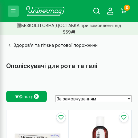
0
🆓БЕЗКОШТОВНА ДОСТАВКА при замовленні від
$59🚚
Здоров’я та гігієна ротової порожнини
Ополіскувачі для рота та гелі
Фільтр
0