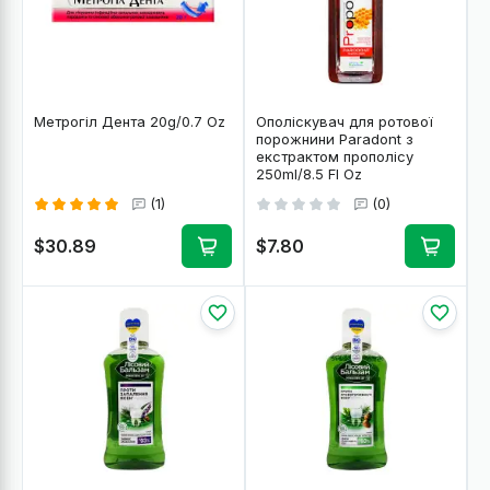
Метрогіл Дента 20g/0.7 Oz
Ополіскувач для ротової
порожнини Paradont з
екстрактом прополісу
250ml/8.5 Fl Oz
(1)
(0)
$30.89
$7.80