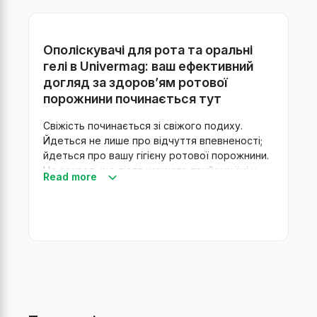
Ополіскувачі для рота та оральні
гелі в Univermag: ваш ефективний
догляд за здоров’ям ротової
порожнини починається тут
Свіжість починається зі свіжого подиху.
Йдеться не лише про відчуття впевненості;
йдеться про вашу гігієну ротової порожнини.
Не секрет, що після кожного прийому їжі у
Read more
вашому роті присутні мільярди бактерій, які
спричиняють неприємний запах. Окрім
чищення зубів, можна використовувати такі
засоби догляду за ротовою порожниною, як
ополіскувачі для рота та оральні гелі.
Їхнє головне завдання — забезпечити
антисептичну дію в ротовій порожнині,
знищити шкідливі бактерії та, таким чином,
сприяти загальному здоров’ю зубів, ясен і