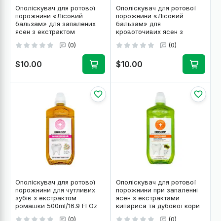
Ополіскувач для ротової
Ополіскувач для ротової
порожнини «Лісовий
порожнини «Лісовий
бальзам» для запалених
бальзам» для
ясен з екстрактом
кровоточивих ясен з
кедрових горіхів та шавлії
органічними екстрактами
(0)
(0)
250ml/8.5 Fl Oz
дуба та ялиці 250ml/8.5 Fl
Oz
$10.00
$10.00
Ополіскувач для ротової
Ополіскувач для ротової
порожнини для чутливих
порожнини при запаленні
зубів з екстрактом
ясен з екстрактами
ромашки 500ml/16.9 Fl Oz
кипариса та дубової кори
500ml/16.9 Fl Oz
(0)
(0)