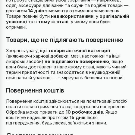
одяг, аксесуари для ванни та сауни та подібні товари —
протягом
14 днів
з моменту отримання замовлення.
Товари повинні бути
невикористаними
, у
оригінальній
упаковці
та в
тому ж стані
, у якому вони були
отримані.
Товари, що не підлягають поверненню
Зверніть увагу, що
товари аптечної категорії
(включаючи харчові добавки, мазі, настоянки та інші
лікарські засоби)
не підлягають поверненню
, якщо
вони були доставлені в належному стані, мають чинний
термін придатності та знаходяться в неушкодженій
оригінальній упаковці — з міркувань безпеки та гігієни.
Повернення коштів
Повернення коштів здійснюється на початковий спосіб
оплати після отримання та підтвердження повернення.
Обробка може тривати до
10 робочих днів
. Якщо
кошти не надійшли протягом
15 днів
після
підтвердження, будь ласка, зв’яжіться з нами.