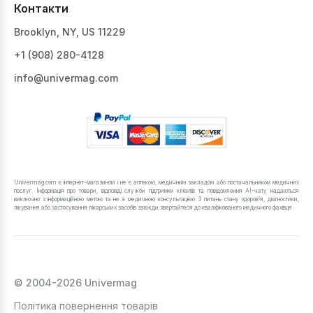
Контакти
Brooklyn, NY, US 11229
+1 ‪(908) 280-4128‬
info@univermag.com
Univermag.com є інтернет-магазином і не є аптекою, медичним закладом або постачальником медичних
послуг. Інформація про товари, відповіді служби підтримки клієнтів та повідомлення AI-чату надаються
виключно з інформаційною метою та не є медичною консультацією. З питань стану здоров’я, діагностики,
лікування або застосування лікарських засобів завжди звертайтеся до кваліфікованого медичного фахівця.
© 2004-2026 Univermag
Політика повернення товарів