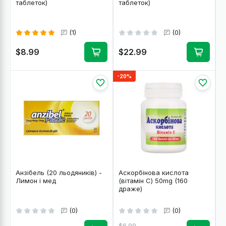
таблеток)
таблеток)
(1)
(0)
$8.99
$22.99
-20%
Анзібель (20 льодяників) -
Аскорбінова кислота
Лимон і мед
(вітамін C) 50mg (160
драже)
(0)
(0)
$6.99