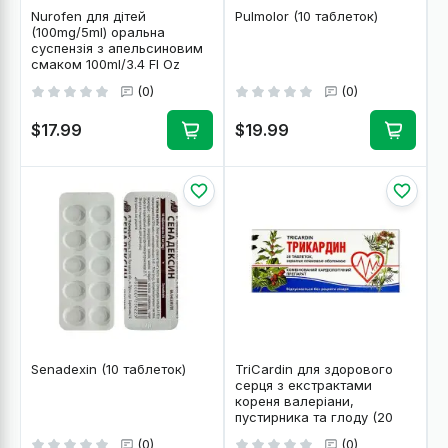
Nurofen для дітей
Pulmolor (10 таблеток)
(100mg/5ml) оральна
суспензія з апельсиновим
смаком 100ml/3.4 Fl Oz
(0)
(0)
$17.99
$19.99
Senadexin (10 таблеток)
TriCardin для здорового
серця з екстрактами
кореня валеріани,
пустирника та глоду (20
таблеток)
(0)
(0)