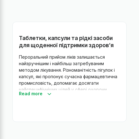
Таблетки, капсули та рідкі засоби
для щоденної підтримки здоров’я
Пероральний прийом ліків залишається
найзручнішим і найбільш затребуваним
методом лікування. Різноманітність пігулок і
капсул, які пропонує сучасна фармацевтична
промисловість, допомагає досягати
найспецифічніших цілей у сфері охорони
Read more
здоров’я. Деякі з них ви можете придбати
для домашньої аптечки в Univermag, щоб
отримати швидкий і ефективний засіб для
більшості ситуацій.
Що таке пероральні ліки та як вони
працюють