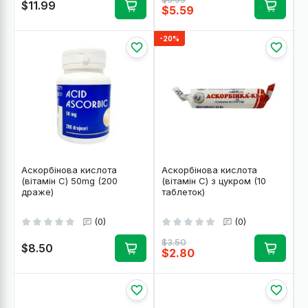
$11.99
$5.59
-20%
Аскорбінова кислота
Аскорбінова кислота
(вітамін C) 50mg (200
(вітамін C) з цукром (10
драже)
таблеток)
(0)
(0)
$3.50
$8.50
$2.80