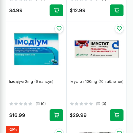
$4.99
$12.99
Імодіум 2mg (6 капсул)
Імустат 100mg (10 таблеток)
(0)
(0)
$16.99
$29.99
-20%