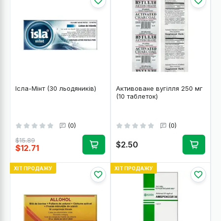
Ісла-Мінт (30 льодяників)
Активоване вугілля 250 мг
(10 таблеток)
(0)
(0)
$15.89
$2.50
$12.71
ХІТ ПРОДАЖУ
ХІТ ПРОДАЖУ