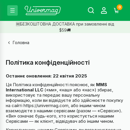
0
🆓БЕЗКОШТОВНА ДОСТАВКА при замовленні від
$59🚚
Головна
Політика конфіденційності
Останнє оновлення: 22 квітня 2025
Ця Політика конфіденційності пояснює, як
MMS
International LLC
(«ми», «наш» або «нас») збирає,
використовує та передає вашу персональну
інформацію, коли ви відвідуєте або здійснюєте покупку
на сайті
https://univermag.com
, або іншим чином
взаємодієте з нашими сервісами (разом — «Сервіси»).
«Ви» означає будь-кого, хто користується нашими
Сервісами — як клієнт, відвідувач або іншим чином.
Користуючись нашими Сервісами, ви погоджуєтеся на