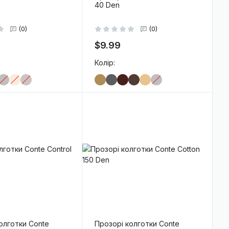
40 Den
(0)
(0)
$9.99
Колір:
-
+
В кошик
В кошик
олготки Conte
Прозорі колготки Conte