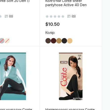
te Soft 20 Den (1
Колготки Conte sheer
pantyhose Active 40 Den
(0)
(0)
$10.50
Колір:
-
+
В кошик
В кошик
орі колготки Conte
Напівпрозорі колготки Conte