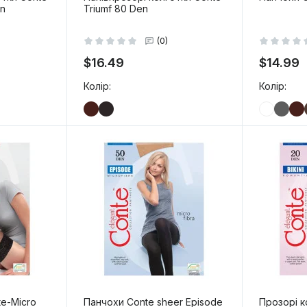
en
Triumf 80 Den
(0)
$16.49
$14.99
Колір:
Колір:
-
+
-
+
 кошик
В кошик
te-Micro
Панчохи Conte sheer Episode
Прозорі ко