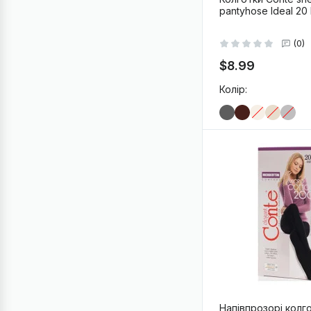
pantyhose Ideal 20
(0)
$8.99
Колір:
-
+
В
Напівпрозорі колг