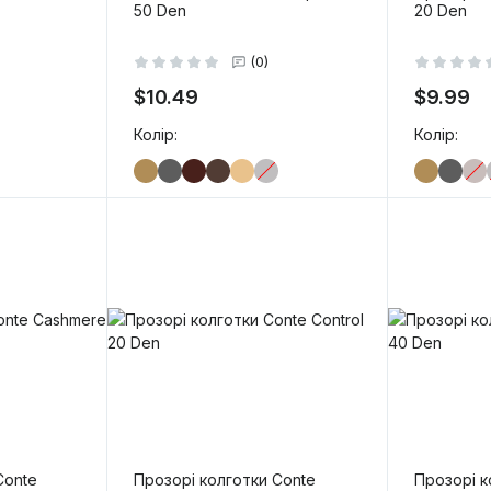
50 Den
20 Den
(0)
$10.49
$9.99
Колір:
Колір:
-
+
-
+
 кошик
В кошик
Conte
Прозорі колготки Conte
Прозорі к