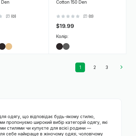
0 Den
Cotton 150 Den
(0)
(0)
$19.99
Колір:
-
+
В кошик
В кошик
1
2
3
ля одягу, що відповідає будь-якому стилю,
у ми пропонуємо широкий вибір
категорій одягу
, які
ми стилями чи купуєте для всієї родини —
для себе найкраще в
жіночому одязі
,
чоловічому