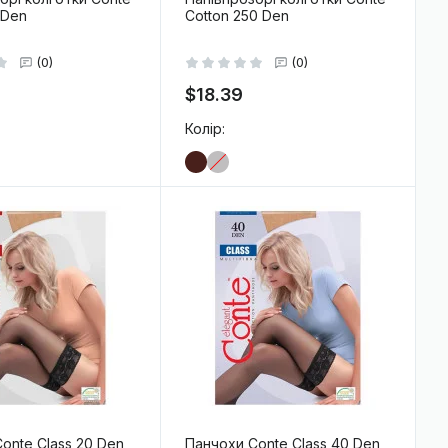
 Den
Cotton 250 Den
(0)
(0)
$18.39
Колір:
-
+
В кошик
В кошик
onte Class 20 Den
Панчохи Conte Class 40 Den