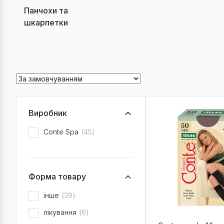
Панчохи та
шкарпетки
Виробник
Conte Spa
45
Форма товару
інше
39
лікування
6