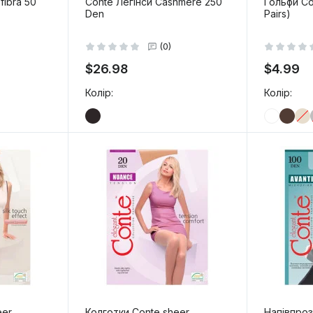
fibra 50
Conte Легінси Cashmere 250
Гольфи Con
Den
Pairs)
(0)
$26.98
$4.99
Колір:
Колір:
-
+
-
+
 кошик
В кошик
eer
Колготки Conte sheer
Напівпроз