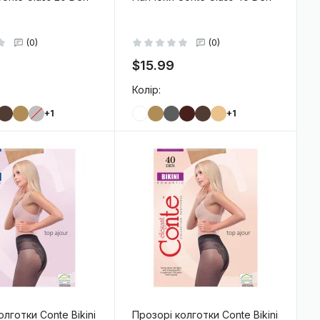
(0)
(0)
$15.99
Колір:
+1
+1
-
+
В кошик
В кошик
лготки Conte Bikini
Прозорі колготки Conte Bikini