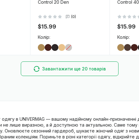
Control 20 Den
Control 4
(0)
$15.99
$15.99
Колір:
Колір:
-
+
-
+
 кошик
В кошик
Завантажити ще 20 товарів
т
одягу
в UNIVERMAG — вашому надійному онлайн-призначенні д
ти не лише виразною, а й доступною та актуальною. Саме том
сику. Оновлюєте сезонний гардероб, шукаєте
жіночий одяг
з нови
раним колекціям. Пориньте в різні
категорії одягу
, відкрийте 