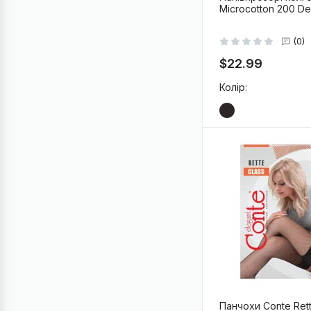
Microcotton 200 D
(0)
$22.99
Колір:
-
+
В
Панчохи Conte Ret