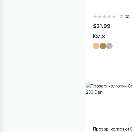
(0)
$21.99
Колір:
-
+
В
Прозорі колготки 