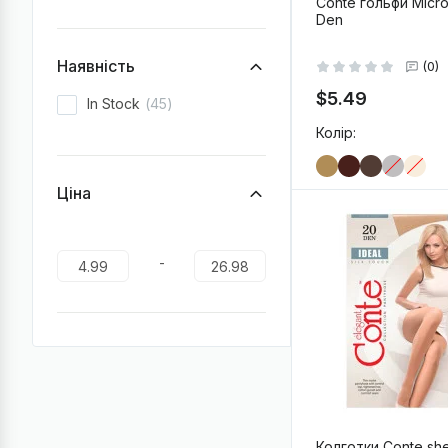
Conte гольфи Micro
Den
Наявність
(0)
$5.49
In Stock
45
Колір:
Ціна
-
+
В
-
Колготки Conte sh