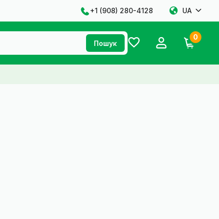
+1 ‪(908) 280-4128‬
UA
0
Пошук