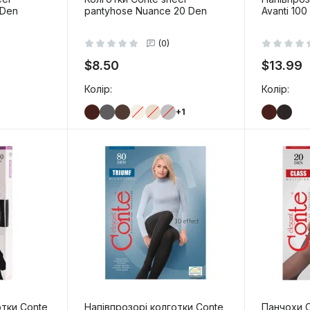
 Den
pantyhose Nuance 20 Den
Avanti 100
(0)
$8.50
$13.99
Колір:
Колір:
+1
-
+
-
+
 кошик
В кошик
отки Conte
Напівпрозорі колготки Conte
Панчохи C