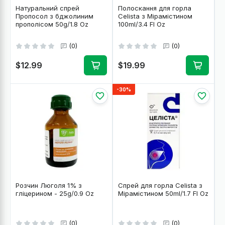
Натуральний спрей
Полоскання для горла
Пропосол з бджолиним
Celista з Мірамістином
прополісом 50g/1.8 Oz
100ml/3.4 Fl Oz
(0)
(0)
$12.99
$19.99
-30%
Розчин Люголя 1% з
Спрей для горла Celista з
гліцерином - 25g/0.9 Oz
Мірамістином 50ml/1.7 Fl Oz
(0)
(0)