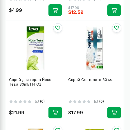
$17.99
$4.99
$12.59
Спрей для горла Йокс-
Спрей Септолете 30 мл
Тева 30ml/1 Fl Oz
(0)
(0)
$21.99
$17.99