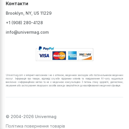
Контакти
зараженню, допомагають впоратися з болем
і приносять довгоочікуване полегшення.
Brooklyn, NY, US 11229
Види спреїв для горла та розчинів
+1 ‪(908) 280-4128‬
для полоскання
info@univermag.com
Наразі не існує багатофункціональних засобів
такого типу. Залежно від складу та активних
компонентів усі спреї, рідини та засоби для
догляду за горлом можна класифікувати на
кілька типів.
Univermag.com є інтернет-магазином і не є аптекою, медичним закладом або постачальником медичних
Спреї від болю в горлі для
послуг. Інформація про товари, відповіді служби підтримки клієнтів та повідомлення AI-чату надаються
знеболення
виключно з інформаційною метою та не є медичною консультацією. З питань стану здоров’я, діагностики,
лікування або застосування лікарських засобів завжди звертайтеся до кваліфікованого медичного фахівця.
Хороший спрей для носоглотки може
полегшити біль у горлі. Зазвичай такі засоби
містять або анестетики, або олії ментолу/
камфори. Завдяки тому, що спрей покриває
© 2004-2026 Univermag
всю поверхню слизової оболонки горла
тонким шаром, під час використання ви
Політика повернення товарів