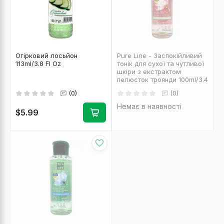
Огірковий лосьйон
Pure Line - Заспокійливий
113ml/3.8 Fl Oz
тонік для сухої та чутливої
шкіри з екстрактом
пелюсток троянди 100ml/3.4
Fl Oz
(0)
(0)
Немає в наявності
$5.99