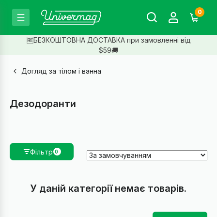
0
🆓БЕЗКОШТОВНА ДОСТАВКА при замовленні від
$59🚚
Догляд за тілом і ванна
Дезодоранти
Фільтр
0
У даній категорії немає товарів.