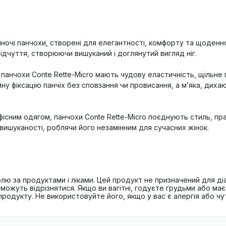
жіночі панчохи, створені для елегантності, комфорту та щоденн
відчуття, створюючи вишуканий і доглянутий вигляд ніг.
, панчохи Conte Rette-Micro мають чудову еластичність, щільне
ну фіксацію панчіх без сповзання чи провисання, а м’яка, диха
офісним одягом, панчохи Conte Rette-Micro поєднують стиль, пр
вишуканості, роблячи його незамінним для сучасних жінок.
лю за продуктами і ліками. Цей продукт не призначений для діа
можуть відрізнятися. Якщо ви вагітні, годуєте грудьми або ма
дукту. Не використовуйте його, якщо у вас є алергія або чутл