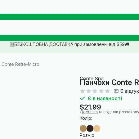
🆓БЕЗКОШТОВНА ДОСТАВКА при замовленні від $59🚚
 Conte Rette-Micro
Conte Spa
Панчохи Conte R
0 відгук
Є в наявності
$21.99
Доставка
та податки розрахову
Колір:
Розмір