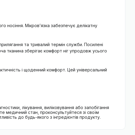
ого носіння. Мікров’язка забезпечує делікатну
 прилягання та тривалий термін служби. Посилені
юча тканина зберігає комфорт ніг упродовж усього
актичність і щоденний комфорт. Цей універсальний
гностики, лікування, виліковування або запобігання
єте медичний стан, проконсультуйтеся зі своїм
ивість до будь-якого з інгредієнтів продукту.