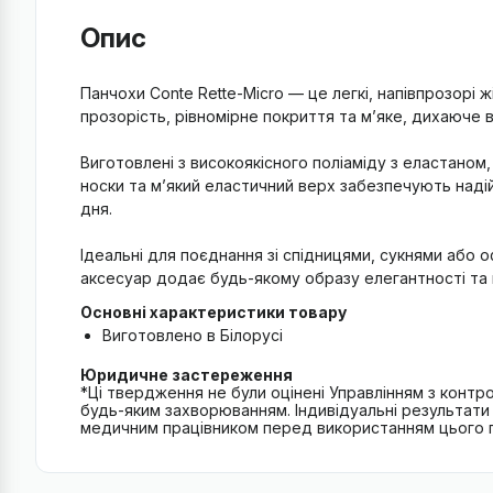
Опис
Панчохи Conte Rette-Micro — це легкі, напівпрозорі 
прозорість, рівномірне покриття та м’яке, дихаюче 
Виготовлені з високоякісного поліаміду з еластаном
носки та м’який еластичний верх забезпечують надій
дня.
Ідеальні для поєднання зі спідницями, сукнями або 
аксесуар додає будь-якому образу елегантності та 
Основні характеристики товару
Виготовлено в Білорусі
Юридичне застереження
*Ці твердження не були оцінені Управлінням з контро
будь-яким захворюванням. Індивідуальні результати 
медичним працівником перед використанням цього про