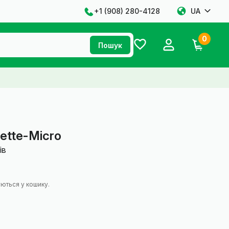
+1 ‪(908) 280-4128‬
UA
0
Пошук
ette-Micro
ів
ються у кошику.