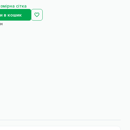
змірна сітка
и в кошик
йн