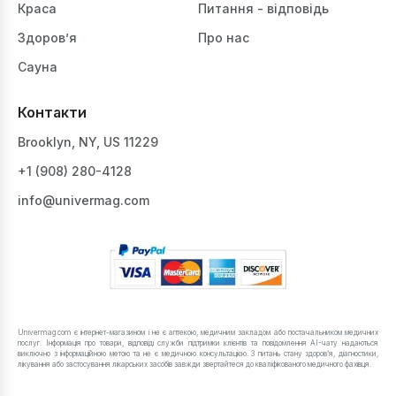
Краса
Питання - відповідь
Здоров’я
Про нас
Сауна
Контакти
Brooklyn, NY, US 11229
+1 ‪(908) 280-4128‬
info@univermag.com
Univermag.com є інтернет-магазином і не є аптекою, медичним закладом або постачальником медичних
послуг. Інформація про товари, відповіді служби підтримки клієнтів та повідомлення AI-чату надаються
виключно з інформаційною метою та не є медичною консультацією. З питань стану здоров’я, діагностики,
лікування або застосування лікарських засобів завжди звертайтеся до кваліфікованого медичного фахівця.