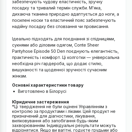
забезпечують чудову еластичність, зручну
посадку та тривалий термін служби. М’яка,
дихаюча тканина природно адаптується до ноги, а
посилені носки та еластичний пояс забезпечують
надійну посадку без сповзання чи провисання.
Ідеально підходять для поєднання зі спідницями,
сукнями або діловим одягом, Conte Sheer
Pantyhose Episode 50 Den поєднують елегантність,
практичність і комфорт. Ці колготки — універсальна
необхідна річ гардероба, що додає стилю,
вишуканості та щоденної зручності сучасним
жінкам.
Основні характеристики товару
Виготовлено в Білорусі
Юридичне застереження
*Ці твердження не були оцінені Управлінням з
контролю за продуктами і ліками. Цей продукт не
призначений для діагностики, лікування,
виліковування або запобігання будь-яким
захворюванням. Індивідуальні результати можуть
відрізнятися. Якщо ви вагітні, годуєте грудьми або