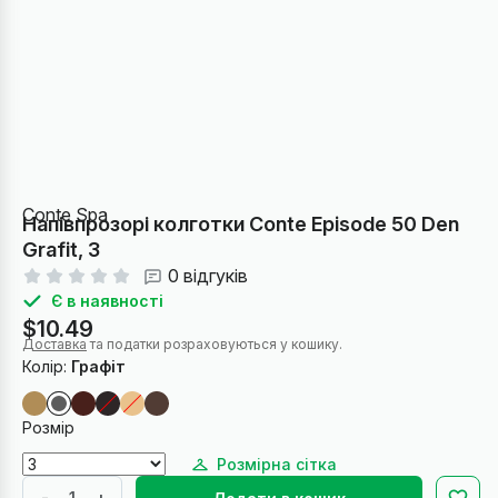
Conte Spa
Напівпрозорі колготки Conte Episode 50 Den
Grafit, 3
0 відгуків
Є в наявності
$10.49
Доставка
та податки розраховуються у кошику.
Колір:
Графіт
Розмір
Розмірна сітка
-
+