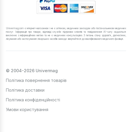
Univermag.com є інтернет-магазином і не є аптекою, медичним закладом або постачальником медичних
послуг. Інформація про товари, відповіді служби підтримки клієнтів та повідомлення AI-чату надаються
виключно з інформаційною метою та не є медичною консультацією. З питань стану здоров’я, діагностики,
лікування або застосування лікарських засобів завжди звертайтеся до кваліфікованого медичного фахівця.
© 2004-2026 Univermag
Політика повернення товарів
Політика доставки
Політика конфіденційності
Умови користування