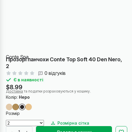
Conte Spa
Прозорі панчохи Conte Top Soft 40 Den Nero,
2
0 відгуків
Є в наявності
$8.99
Доставка
та податки розраховуються у кошику.
Колір:
Неро
Розмір
Розмірна сітка
-
+