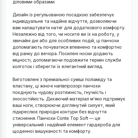
діловими образами.
Дизайн із регульованою посадкою забезпечує
індивідуальне та надійне відчуття, дозволяючи
вам налаштувати натяг для додаткового комфорту.
Незалежно від того, чи носите ви їх на роботу, у
звичайні дні або для особливих подій, ці панчохи
допомагають почуватися впевнено та комфортно
від ранку до вечора. Посилені носки додають
міцності, допомагаючи подовжити термін служби
колготок і зберегти їх елегантний вигляд.
Виготовлені з преміальної суміші поліаміду та
еластану, ці жіночі напівпрозорі панчохи
поєднують чудову розтяжність, гнучкість і
зносостійкість. Дихаючий матеріал м’яко підтримує
ваші ноги, створюючи доглянутий силует, який
підкреслює природні контури без відчуття
стиснення. Панчохи Conte Top Soft — це
універсальний і надійний елемент гардероба для
щоденної вишуканості та комфорту.