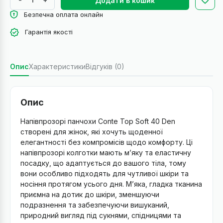
Додати в кошик
Безпечна оплата онлайн
Гарантія якості
Опис
Характеристики
Відгуків (0)
Опис
Напівпрозорі панчохи Conte Top Soft 40 Den
створені для жінок, які хочуть щоденної
елегантності без компромісів щодо комфорту. Ці
напівпрозорі колготки мають м’яку та еластичну
посадку, що адаптується до вашого тіла, тому
вони особливо підходять для чутливої шкіри та
носіння протягом усього дня. М’яка, гладка тканина
приємна на дотик до шкіри, зменшуючи
подразнення та забезпечуючи вишуканий,
природний вигляд під сукнями, спідницями та