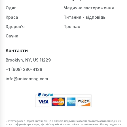
Одяг
Медичне застереження
Краса
Питання - відповідь
Здоров’я
Про нас
Сауна
Контакти
Brooklyn, NY, US 11229
+1 ‪(908) 280-4128‬
info@univermag.com
Univermag.com є інтернет-магазином і не є аптекою, медичним закладом або постачальником медичних
послуг. Інформація про товари, відповіді служби підтримки клієнтів та повідомлення AI-чату надаються