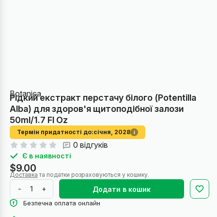
Botanica
Рідкий екстракт перстачу білого (Potentilla
Alba) для здоров'я щитоподібної залози
50ml/1.7 Fl Oz
Термін придатності до:
січня, 2028
i
0 відгуків
Є в наявності
$9.00
Доставка
та податки розраховуються у кошику.
-
+
Додати в кошик
Безпечна оплата онлайн