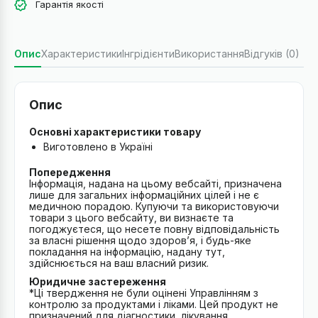
Гарантія якості
Опис
Характеристики
Інгрідієнти
Використання
Відгуків (0)
Опис
Основні характеристики товару
Виготовлено в Україні
Попередження
Інформація, надана на цьому вебсайті, призначена
лише для загальних інформаційних цілей і не є
медичною порадою. Купуючи та використовуючи
товари з цього вебсайту, ви визнаєте та
погоджуєтеся, що несете повну відповідальність
за власні рішення щодо здоров’я, і будь-яке
покладання на інформацію, надану тут,
здійснюється на ваш власний ризик.
Юридичне застереження
*Ці твердження не були оцінені Управлінням з
контролю за продуктами і ліками. Цей продукт не
призначений для діагностики, лікування,