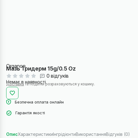
Organon
Мазь Тридерм 15g/0.5 Oz
0 відгуків
Немає в наявності
Доставка
та податки розраховуються у кошику.
Безпечна оплата онлайн
Гарантія якості
Опис
Характеристики
Інгрідієнти
Використання
Відгуків (0)