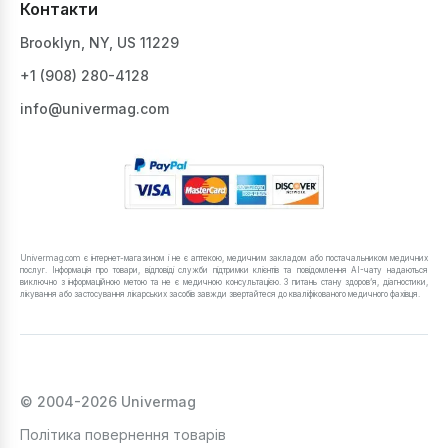
Контакти
Brooklyn, NY, US 11229
+1 ‪(908) 280-4128‬
info@univermag.com
Univermag.com є інтернет-магазином і не є аптекою, медичним закладом або постачальником медичних
послуг. Інформація про товари, відповіді служби підтримки клієнтів та повідомлення AI-чату надаються
виключно з інформаційною метою та не є медичною консультацією. З питань стану здоров’я, діагностики,
лікування або застосування лікарських засобів завжди звертайтеся до кваліфікованого медичного фахівця.
© 2004-2026 Univermag
Політика повернення товарів