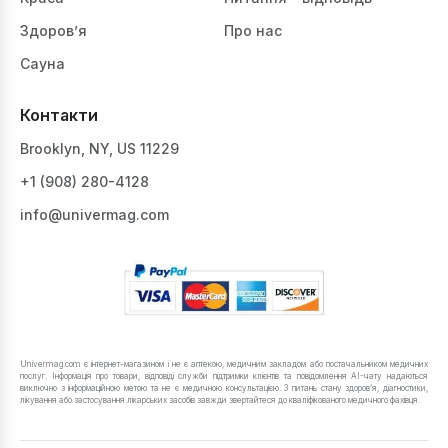
Здоров’я
Про нас
Сауна
Контакти
Brooklyn, NY, US 11229
+1 ‪(908) 280-4128‬
info@univermag.com
Univermag.com є інтернет-магазином і не є аптекою, медичним закладом або постачальником медичних
послуг. Інформація про товари, відповіді служби підтримки клієнтів та повідомлення AI-чату надаються
виключно з інформаційною метою та не є медичною консультацією. З питань стану здоров’я, діагностики,
лікування або застосування лікарських засобів завжди звертайтеся до кваліфікованого медичного фахівця.