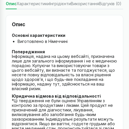
Опис
Характеристики
Інгрідієнти
Використання
Відгуків (0)
Опис
Основні характеристики
Виготовлено в Німеччині
Попередження
Інформація, надана на цьому вебсайті, призначена
лише для загального інформування і не є медичною
порадою. Купуючи та використовуючи товари з
цього вебсайту, ви визнаєте та погоджуєтеся, що
несете повну відповідальність за власні рішення
щодо здоров’я, і що будь-яке покладання на
інформацію, надану тут, здійснюється на ваш
власний ризик.
Юридична відмова від відповідальності
*Ці твердження не були оцінені Управлінням з
контролю за продуктами і ліками. Цей продукт не
призначений для діагностики, лікування,
виліковування або запобігання будь-яким
захворюванням. Індивідуальні результати можуть
відрізнятися. Якщо ви вагітні, годуєте грудьми або
маєте медичний стан, проконсультуйтеся зі своїм