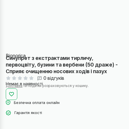
Bionorica
Синупрет з екстрактами тирличу,
первоцвіту, бузини та вербени (50 драже) -
Сприяє очищенню носових ходів і пазух
0 відгуків
Немає в наявності
Доставка
та податки розраховуються у кошику.
Безпечна оплата онлайн
Гарантія якості