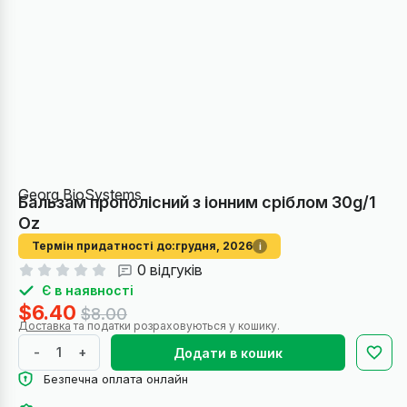
Georg BioSystems
Бальзам прополісний з іонним сріблом 30g/1
Oz
Термін придатності до:
грудня, 2026
i
0 відгуків
Є в наявності
$6.40
$8.00
Доставка
та податки розраховуються у кошику.
-
+
Додати в кошик
Безпечна оплата онлайн