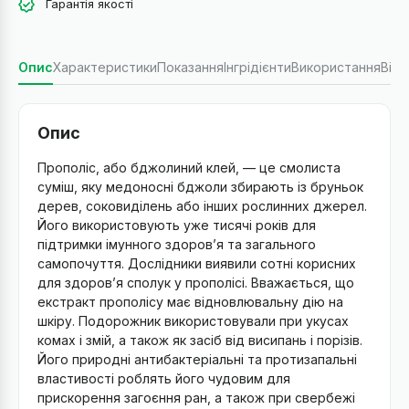
Гарантія якості
Опис
Характеристики
Показання
Інгрідієнти
Використання
Відг
Опис
Прополіс, або бджолиний клей, — це смолиста
суміш, яку медоносні бджоли збирають із бруньок
дерев, соковиділень або інших рослинних джерел.
Його використовують уже тисячі років для
підтримки імунного здоров’я та загального
самопочуття. Дослідники виявили сотні корисних
для здоров’я сполук у прополісі. Вважається, що
екстракт прополісу має відновлювальну дію на
шкіру. Подорожник використовували при укусах
комах і змій, а також як засіб від висипань і порізів.
Його природні антибактеріальні та протизапальні
властивості роблять його чудовим для
прискорення загоєння ран, а також при свербежі