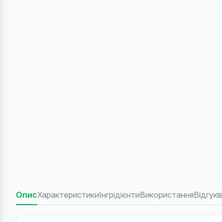
Опис
Характеристики
Інгрідієнти
Використання
Відгукі