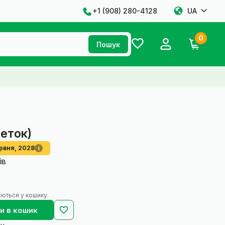
+1 ‪(908) 280-4128‬
UA
0
Пошук
еток)
рвня, 2028
i
ів
ються у кошику.
и в кошик