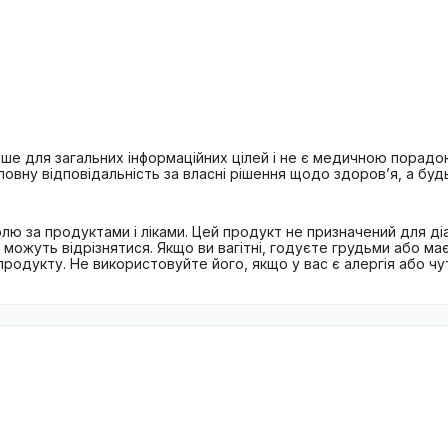
лише для загальних інформаційних цілей і не є медичною порад
овну відповідальність за власні рішення щодо здоров’я, а буд
лю за продуктами і ліками. Цей продукт не призначений для діа
можуть відрізнятися. Якщо ви вагітні, годуєте грудьми або ма
дукту. Не використовуйте його, якщо у вас є алергія або чутл