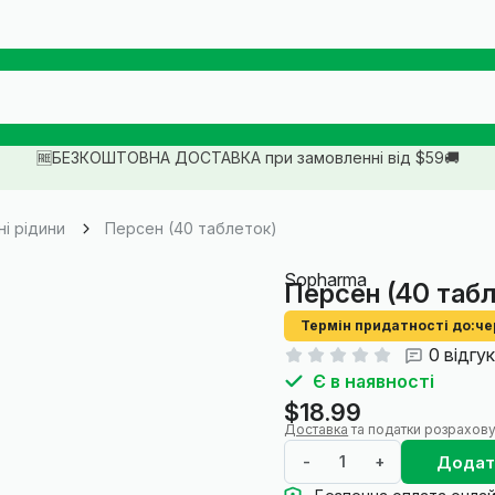
🆓БЕЗКОШТОВНА ДОСТАВКА при замовленні від $59🚚
і рідини
Персен (40 таблеток)
Sopharma
Персен (40 табл
Термін придатності до:
че
0 відгук
Є в наявності
$18.99
Доставка
та податки розрахову
Додат
-
+