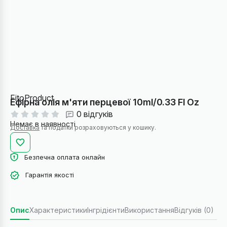
FitoProduct
Ефірна олія м'яти перцевої 10ml/0.33 Fl Oz
0 відгуків
Немає в наявності
Доставка
та податки розраховуються у кошику.
Безпечна оплата онлайн
Гарантія якості
Опис
Характеристики
Інгрідієнти
Використання
Відгуків (0)