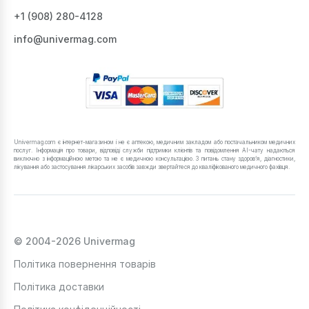
+1 ‪(908) 280-4128‬
info@univermag.com
Univermag.com є інтернет-магазином і не є аптекою, медичним закладом або постачальником медичних
послуг. Інформація про товари, відповіді служби підтримки клієнтів та повідомлення AI-чату надаються
виключно з інформаційною метою та не є медичною консультацією. З питань стану здоров’я, діагностики,
лікування або застосування лікарських засобів завжди звертайтеся до кваліфікованого медичного фахівця.
© 2004-2026 Univermag
Політика повернення товарів
Політика доставки