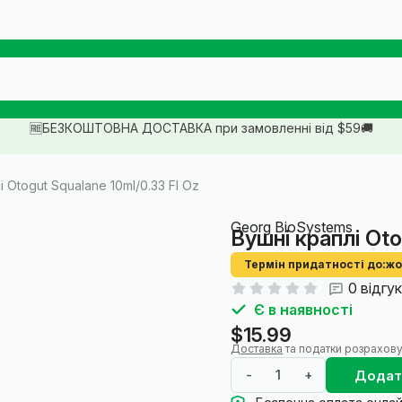
🆓БЕЗКОШТОВНА ДОСТАВКА при замовленні від $59🚚
і Otogut Squalane 10ml/0.33 Fl Oz
Georg BioSystems
Вушні краплі Oto
Термін придатності до:
жо
0 відгук
Є в наявності
$15.99
Доставка
та податки розрахову
Додат
-
+