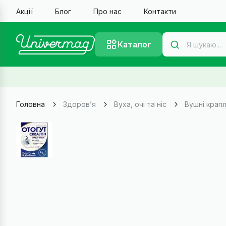
Акції
Блог
Про нас
Контакти
Каталог
Головна
Здоров’я
Вуха, очі та ніс
Вушні крапл