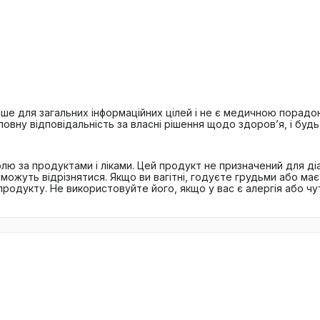
лише для загальних інформаційних цілей і не є медичною порад
овну відповідальність за власні рішення щодо здоров’я, і будь
лю за продуктами і ліками. Цей продукт не призначений для діа
можуть відрізнятися. Якщо ви вагітні, годуєте грудьми або ма
дукту. Не використовуйте його, якщо у вас є алергія або чутл