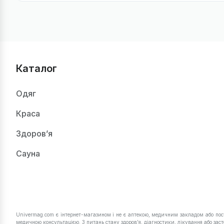
Каталог
Одяг
Краса
Здоров’я
Сауна
Univermag.com є інтернет-магазином і не є аптекою, медичним закладом або пос
медичною консультацією. З питань стану здоров’я, діагностики, лікування або заст