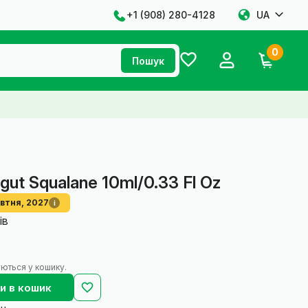
+1 ‪(908) 280-4128‬
UA
0
Пошук
gut Squalane 10ml/0.33 Fl Oz
втня, 2027
i
ів
ються у кошику.
и в кошик