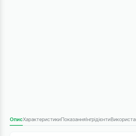
Опис
Характеристики
Показання
Інгрідієнти
Використа