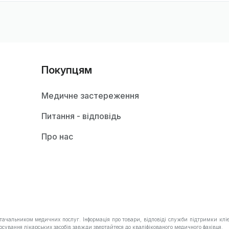
Покупцям
Медичне застереження
Питання - відповідь
Про нас
тачальником медичних послуг. Інформація про товари, відповіді служби підтримки кліє
осування лікарських засобів завжди звертайтеся до кваліфікованого медичного фахівця.