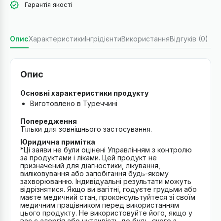
Гарантія якості
Опис
Характеристики
Інгрідієнти
Використання
Відгуків (0)
Опис
Основні характеристики продукту
Виготовлено в Туреччині
Попередження
Тільки для зовнішнього застосування.
Юридична примітка
*Ці заяви не були оцінені Управлінням з контролю
за продуктами і ліками. Цей продукт не
призначений для діагностики, лікування,
виліковування або запобігання будь-якому
захворюванню. Індивідуальні результати можуть
відрізнятися. Якщо ви вагітні, годуєте грудьми або
маєте медичний стан, проконсультуйтеся зі своїм
медичним працівником перед використанням
цього продукту. Не використовуйте його, якщо у
вас є алергія або чутливість до будь-якого з