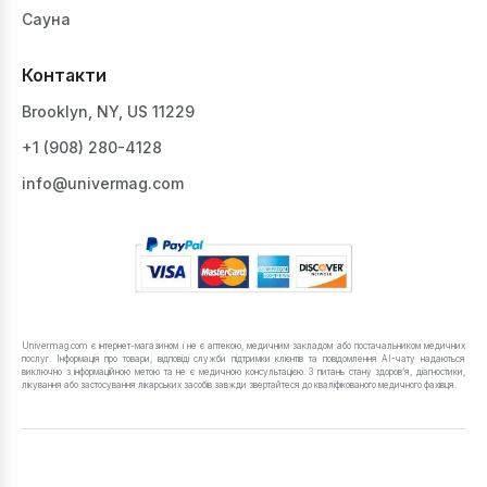
Сауна
Контакти
Brooklyn, NY, US 11229
+1 ‪(908) 280-4128‬
info@univermag.com
Univermag.com є інтернет-магазином і не є аптекою, медичним закладом або постачальником медичних
послуг. Інформація про товари, відповіді служби підтримки клієнтів та повідомлення AI-чату надаються
виключно з інформаційною метою та не є медичною консультацією. З питань стану здоров’я, діагностики,
лікування або застосування лікарських засобів завжди звертайтеся до кваліфікованого медичного фахівця.