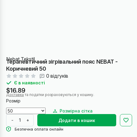
Nebat Tekstil
Терапевтичний зігрівальний пояс NEBAT -
Коричневий 50
0 відгуків
Є в наявності
$16.89
Доставка
та податки розраховуються у кошику.
Розмір
Розмірна сітка
-
+
Додати в кошик
Безпечна оплата онлайн