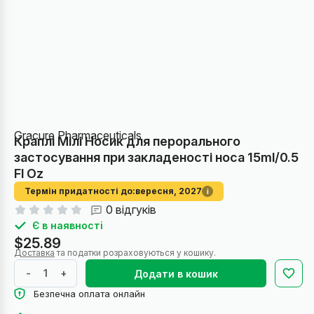
Gracure Pharmaceuticals
Краплі Мілі Носик для перорального
застосування при закладеності носа 15ml/0.5
Fl Oz
Термін придатності до:
вересня, 2027
i
0 відгуків
Є в наявності
$25.89
Доставка
та податки розраховуються у кошику.
-
+
Додати в кошик
Безпечна оплата онлайн