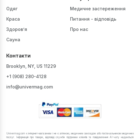
Одяг
Медичне застереження
Краса
Питання - відповідь
Здоров’я
Про нас
Сауна
Контакти
Brooklyn, NY, US 11229
+1 ‪(908) 280-4128‬
info@univermag.com
Univermag.com є інтернет-магазином і не є аптекою, медичним закладом або постачальником медичних
послуг. Інформація про товари, відповіді служби підтримки клієнтів та повідомлення AI-чату надаються