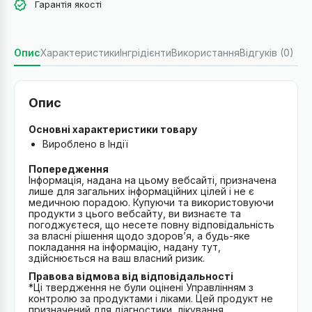
Гарантія якості
Опис
Характеристики
Інгрідієнти
Використання
Відгуків (0)
Опис
Основні характеристики товару
Вироблено в Індії
Попередження
Інформація, надана на цьому вебсайті, призначена
лише для загальних інформаційних цілей і не є
медичною порадою. Купуючи та використовуючи
продукти з цього вебсайту, ви визнаєте та
погоджуєтеся, що несете повну відповідальність
за власні рішення щодо здоров’я, а будь-яке
покладання на інформацію, надану тут,
здійснюється на ваш власний ризик.
Правова відмова від відповідальності
*Ці твердження не були оцінені Управлінням з
контролю за продуктами і ліками. Цей продукт не
призначений для діагностики, лікування,