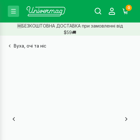
0
🆓БЕЗКОШТОВНА ДОСТАВКА при замовленні від
$59🚚
Вуха, очі та ніс