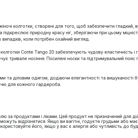
іночі колготки, створені для того, щоб забезпечити гладкий, в
а підкреслює природну красу ніг, зберігаючи при цьому міцність
 випадків, коли потрібен охайний вигляд.
, колготки Conte Tango 20 забезпечують чудову еластичність і 
чує тривале носіння. Посилені носки та підтримувальний пояс 
ями та діловим одягом, додаючи елегантності та вишуканості б
іччю для кожного гардероба.
лю за продуктами і ліками. Цей продукт не призначений для діа
можуть відрізнятися. Якщо ви вагітні, годуєте грудьми або ма
ористовуйте його, якщо у вас є алергія або чутливість до будь