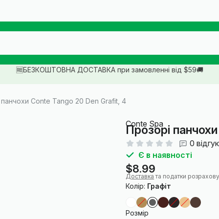
🆓БЕЗКОШТОВНА ДОСТАВКА при замовленні від $59🚚
панчохи Conte Tango 20 Den Grafit, 4
Conte Spa
Прозорі панчохи 
0 відгук
Є в наявності
$8.99
Доставка
та податки розрахову
Колір:
Графіт
Розмір