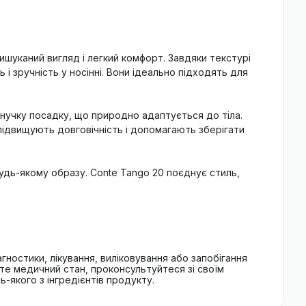
ишуканий вигляд і легкий комфорт. Завдяки текстурі
 і зручність у носінні. Вони ідеально підходять для
гнучку посадку, що природно адаптується до тіла.
підвищують довговічність і допомагають зберігати
удь-якому образу. Conte Tango 20 поєднує стиль,
гностики, лікування, виліковування або запобігання
єте медичний стан, проконсультуйтеся зі своїм
-якого з інгредієнтів продукту.