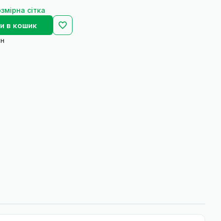
змірна сітка
и в кошик
йн