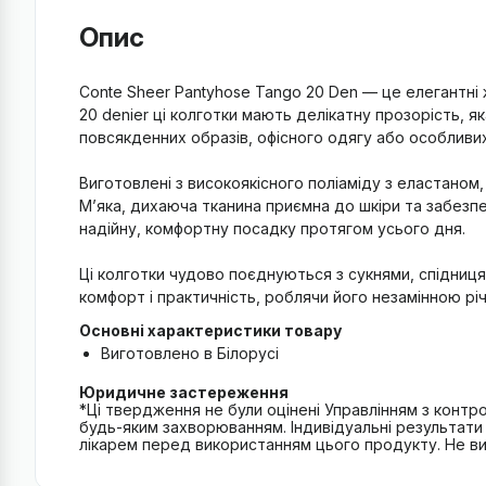
Опис
Conte Sheer Pantyhose Tango 20 Den — це елегантні ж
20 denier ці колготки мають делікатну прозорість, як
повсякденних образів, офісного одягу або особливих
Виготовлені з високоякісного поліаміду з еластаном
М’яка, дихаюча тканина приємна до шкіри та забезпе
надійну, комфортну посадку протягом усього дня.
Ці колготки чудово поєднуються з сукнями, спідниц
комфорт і практичність, роблячи його незамінною р
Основні характеристики товару
Виготовлено в Білорусі
Юридичне застереження
*Ці твердження не були оцінені Управлінням з контро
будь-яким захворюванням. Індивідуальні результати 
лікарем перед використанням цього продукту. Не вик