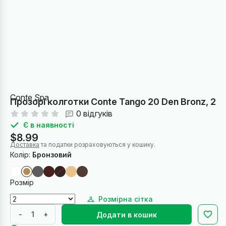
Conte Spa
Прозорі колготки Conte Tango 20 Den Bronz, 2
0 відгуків
Є в наявності
$8.99
Доставка
та податки розраховуються у кошику.
Колір:
Бронзовий
Розмір
Розмірна сітка
-
+
Додати в кошик