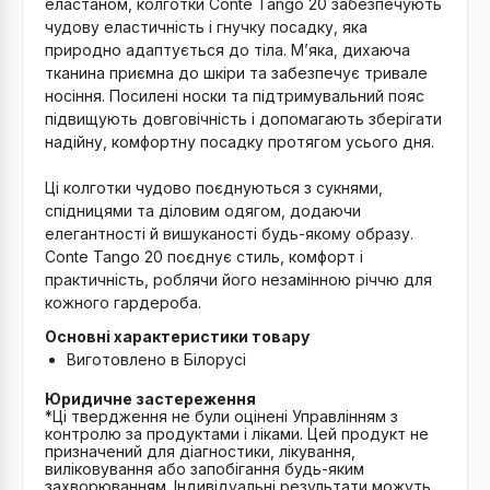
еластаном, колготки Conte Tango 20 забезпечують
чудову еластичність і гнучку посадку, яка
природно адаптується до тіла. М’яка, дихаюча
тканина приємна до шкіри та забезпечує тривале
носіння. Посилені носки та підтримувальний пояс
підвищують довговічність і допомагають зберігати
надійну, комфортну посадку протягом усього дня.
Ці колготки чудово поєднуються з сукнями,
спідницями та діловим одягом, додаючи
елегантності й вишуканості будь-якому образу.
Conte Tango 20 поєднує стиль, комфорт і
практичність, роблячи його незамінною річчю для
кожного гардероба.
Основні характеристики товару
Виготовлено в Білорусі
Юридичне застереження
*Ці твердження не були оцінені Управлінням з
контролю за продуктами і ліками. Цей продукт не
призначений для діагностики, лікування,
виліковування або запобігання будь-яким
захворюванням. Індивідуальні результати можуть