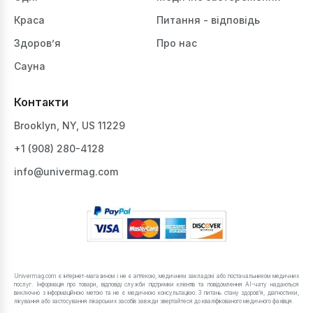
Краса
Питання - відповідь
Здоров’я
Про нас
Сауна
Контакти
Brooklyn, NY, US 11229
+1 ‪(908) 280-4128‬
info@univermag.com
Univermag.com є інтернет-магазином і не є аптекою, медичним закладом або постачальником медичних
послуг. Інформація про товари, відповіді служби підтримки клієнтів та повідомлення AI-чату надаються
виключно з інформаційною метою та не є медичною консультацією. З питань стану здоров’я, діагностики,
лікування або застосування лікарських засобів завжди звертайтеся до кваліфікованого медичного фахівця.