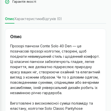
Гарантія якості
Опис
Характеристики
Відгуків (0)
Опис
Прозорі панчохи Conte Solo 40 Den — це
позачасові прозорі колготки, створені, щоб
поєднати невимушений стиль і щоденний комфорт.
Ці класичні панчохи забезпечують гладке, легке
покриття, яке делікатно підкреслює природну
красу ваших ніг, створюючи охайний та елегантний
вигляд з кожним образом. Чи то з діловим одягом,
повсякденними сукнями, спідницями або вечірніми
ансамблями, їхній універсальний дизайн робить їх
незамінною річчю гардероба.
Виготовлені з високоякісної суміші поліаміду та
еластану, колготки Solo Classic Pantyhose