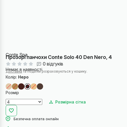
Conte Spa
Прозорі панчохи Conte Solo 40 Den Nero, 4
0 відгуків
Немає в наявності
Доставка
та податки розраховуються у кошику.
Колір:
Неро
Розмір
Розмірна сітка
Безпечна оплата онлайн