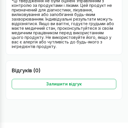
*Ці твердження не були оцінені Управлінням з
контролю за продуктами і ліками. Цей продукт не
призначений для діагностики, лікування,
виліковування або запобігання будь-яким
захворюванням. Індивідуальні результати можуть
відрізнятися. Якщо ви вагітні, годуєте грудьми або
маєте медичний стан, проконсультуйтеся зі своїм
медичним працівником перед використанням
цього продукту. Не використовуйте його, якщо у
вас є алергія або чутливість до будь-якого з
інгредієнтів продукту.
Відгуків (0)
Залишити відгук