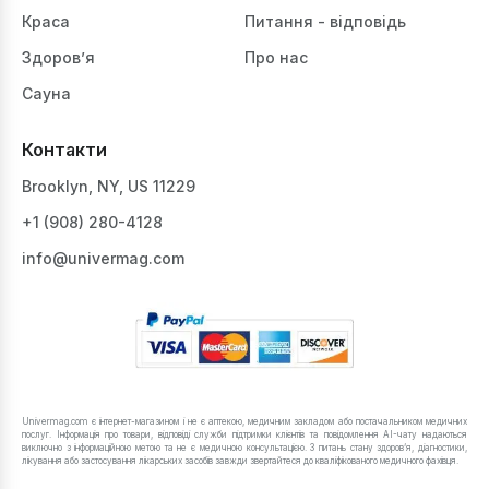
Краса
Питання - відповідь
Здоров’я
Про нас
Сауна
Контакти
Brooklyn, NY, US 11229
+1 ‪(908) 280-4128‬
info@univermag.com
Univermag.com є інтернет-магазином і не є аптекою, медичним закладом або постачальником медичних
послуг. Інформація про товари, відповіді служби підтримки клієнтів та повідомлення AI-чату надаються
виключно з інформаційною метою та не є медичною консультацією. З питань стану здоров’я, діагностики,
лікування або застосування лікарських засобів завжди звертайтеся до кваліфікованого медичного фахівця.