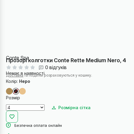
Conte Spa
Прозорі колготки Conte Rette Medium Nero, 4
0 відгуків
Немає в наявності
Доставка
та податки розраховуються у кошику.
Колір:
Неро
Розмір
Розмірна сітка
Безпечна оплата онлайн