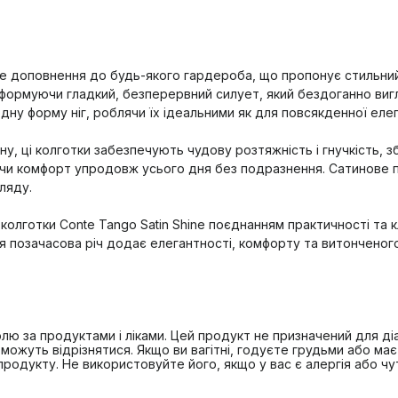
е доповнення до будь-якого гардероба, що пропонує стильний 
, формуючи гладкий, безперервний силует, який бездоганно вигл
дну форму ніг, роблячи їх ідеальними як для повсякденної елега
ану, ці колготки забезпечують чудову розтяжність і гнучкість,
ючи комфорт упродовж усього дня без подразнення. Сатинове 
ляду.
колготки Conte Tango Satin Shine поєднанням практичності та к
я позачасова річ додає елегантності, комфорту та витончено
лю за продуктами і ліками. Цей продукт не призначений для діа
можуть відрізнятися. Якщо ви вагітні, годуєте грудьми або ма
дукту. Не використовуйте його, якщо у вас є алергія або чутл