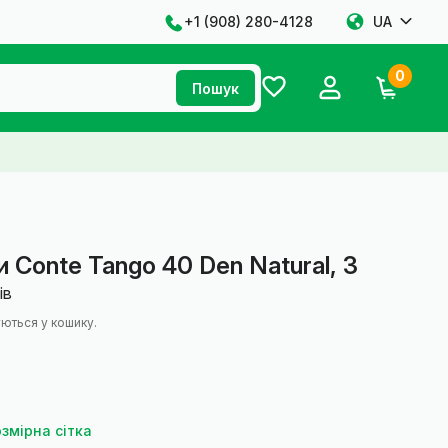
+1 ‪(908) 280-4128‬
UA
0
Пошук
и Conte Tango 40 Den Natural, 3
ів
ються у кошику.
змірна сітка