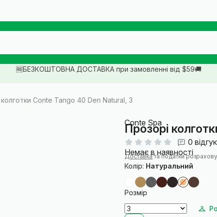
🆓БЕЗКОШТОВНА ДОСТАВКА при замовленні від $59🚚
колготки Conte Tango 40 Den Natural, 3
Conte Spa
Прозорі колготк
0 відгук
Немає в наявності
Доставка
та податки розрахову
Колір:
Натуральний
Розмір
Ро