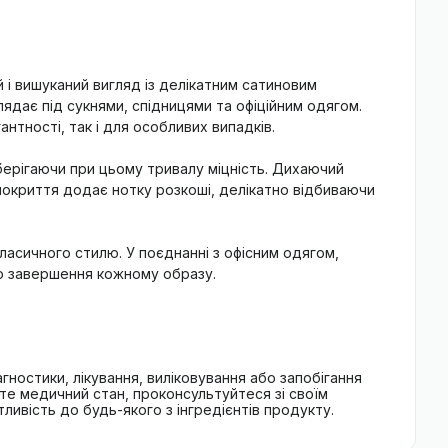
і вишуканий вигляд із делікатним сатиновим
ядає під сукнями, спідницями та офіційним одягом.
нтності, так і для особливих випадків.
 зберігаючи при цьому тривалу міцність. Дихаючий
покриття додає нотку розкоші, делікатно відбиваючи
ласичного стилю. У поєднанні з офісним одягом,
го завершення кожному образу.
гностики, лікування, виліковування або запобігання
єте медичний стан, проконсультуйтеся зі своїм
ивість до будь-якого з інгредієнтів продукту.