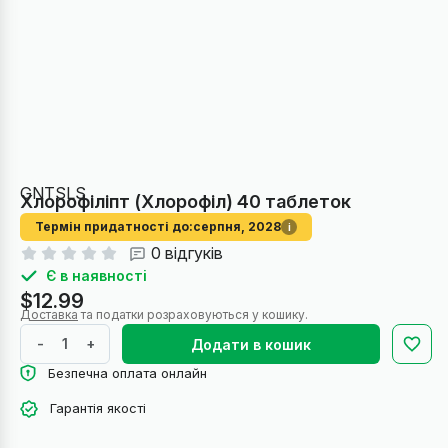
GNTSLS
Хлорофіліпт (Хлорофіл) 40 таблеток
Термін придатності до:
серпня, 2028
i
0 відгуків
Є в наявності
$12.99
Доставка
та податки розраховуються у кошику.
-
+
Додати в кошик
Безпечна оплата онлайн
Гарантія якості