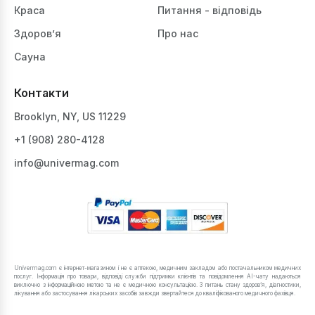
Краса
Питання - відповідь
Здоров’я
Про нас
Сауна
Контакти
Brooklyn, NY, US 11229
+1 ‪(908) 280-4128‬
info@univermag.com
Univermag.com є інтернет-магазином і не є аптекою, медичним закладом або постачальником медичних
послуг. Інформація про товари, відповіді служби підтримки клієнтів та повідомлення AI-чату надаються
виключно з інформаційною метою та не є медичною консультацією. З питань стану здоров’я, діагностики,
лікування або застосування лікарських засобів завжди звертайтеся до кваліфікованого медичного фахівця.