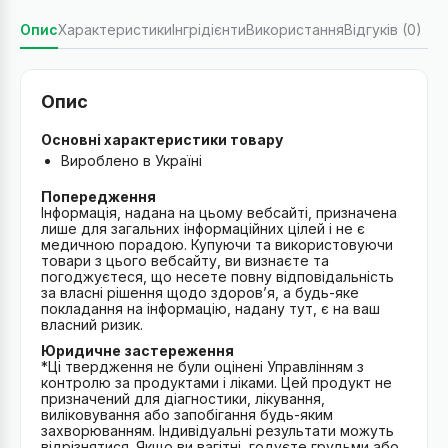
Опис
Характеристики
Інгрідієнти
Використання
Відгуків (0)
Опис
Основні характеристики товару
Вироблено в Україні
Попередження
Інформація, надана на цьому вебсайті, призначена
лише для загальних інформаційних цілей і не є
медичною порадою. Купуючи та використовуючи
товари з цього вебсайту, ви визнаєте та
погоджуєтеся, що несете повну відповідальність
за власні рішення щодо здоров’я, а будь-яке
покладання на інформацію, надану тут, є на ваш
власний ризик.
Юридичне застереження
*Ці твердження не були оцінені Управлінням з
контролю за продуктами і ліками. Цей продукт не
призначений для діагностики, лікування,
виліковування або запобігання будь-яким
захворюванням. Індивідуальні результати можуть
відрізнятися. Якщо ви вагітні, годуєте грудьми або