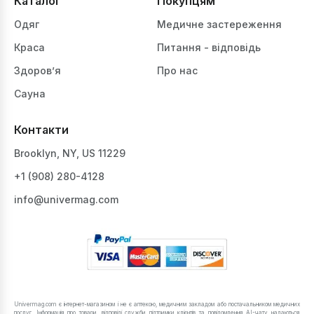
Каталог
Покупцям
Одяг
Медичне застереження
Краса
Питання - відповідь
Здоров’я
Про нас
Сауна
Контакти
Brooklyn, NY, US 11229
+1 ‪(908) 280-4128‬
info@univermag.com
Univermag.com є інтернет-магазином і не є аптекою, медичним закладом або постачальником медичних
послуг. Інформація про товари, відповіді служби підтримки клієнтів та повідомлення AI-чату надаються