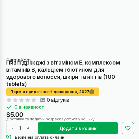
FarmaKom
Пивні дріжджі з вітаміном E, комплексом
вітамінів B, кальцієм і біотином для
здорового волосся, шкіри та нігтів (100
tablets)
Термін придатності до:
вересня, 2027
i
0 відгуків
Є в наявності
$5.00
Доставка
та податки розраховуються у кошику.
-
+
Додати в кошик
Безпечна оплата онлайн