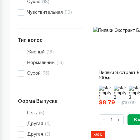
Сухая
18
Чувствительная
10
Тип волос
Жирный
16
Нормальный
16
Пиявки Экстракт 
Сухой
15
100мл
Форма Выпуска
$8.79
$10.99
Гель
5
-
+
В 
Другая
4
Другая
3
-20%