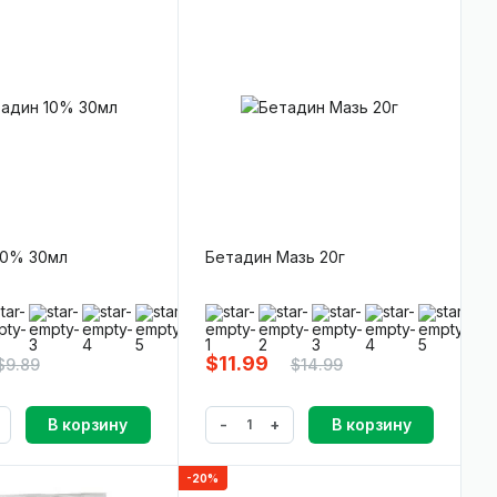
10% 30мл
Бетадин Мазь 20г
0)
(0)
$11.99
$9.89
$14.99
-
+
В корзину
В корзину
-20%