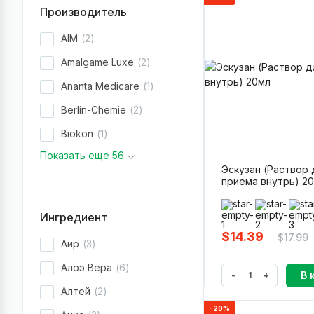
Производитель
AIM
2
Amalgame Luxe
2
Ananta Medicare
1
Berlin-Chemie
2
Biokon
1
Показать еще 56
Эскузан (Раствор 
приема внутрь) 2
Ингредиент
$14.39
$17.99
Аир
3
Алоэ Вера
6
-
+
В 
Алтей
2
-20%