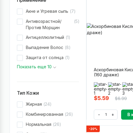
Применение
Акне и Угревая сыпь
7
Антивозрастной/
5
Против Морщин
Антицеллюлитный
1
Выпадение Волос
8
Защита от солнца
1
Показать еще 10
Аскорбиновая Кис
(160 драже)
Тип Кожи
$5.59
$6.99
Жирная
24
Комбинированная
26
-
+
В 
Нормальная
26
-20%