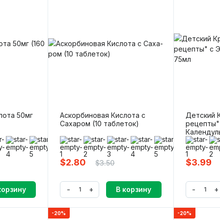
лота 50мг
Аскорби­новая Кислота с
Детский 
Саха­ром (10 таблеток)
рецепты"
Календул
(0)
(
$2.80
$3.99
$3.50
-
+
-
+
корзину
В корзину
-20%
-20%