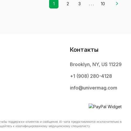
1
2
3
. . .
10
Контакты
Brooklyn, NY, US 11229
+1 ‪(908) 280-4128‬
info@univermag.com
ужбы поддержки клиентов и сообщения AI-чата предоставляются исключительно в
бращайтесь к квалифицированному медицинскому специалисту.