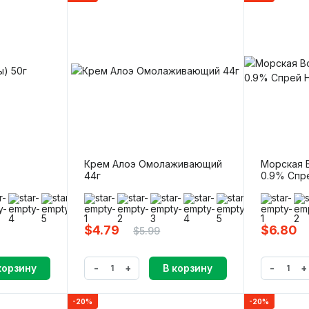
Крем Алоэ Омолаживающий
Морская В
44г
0.9% Спр
(0)
(
$4.79
$6.80
$5.99
-
+
-
+
корзину
В корзину
-20%
-20%