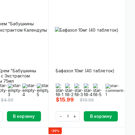
Крем "Бабушкины
Бафазол 10мг (40 таблеток)
 с Экстрактом
ы 75мл
0)
(0)
(2)
$15.99
$4.99
$19.99
-
+
В корзину
В корзину
-20%