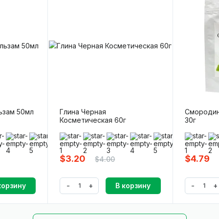
ьзам 50мл
Глина Черная
Смородин
Косметическая 60г
30г
(0)
(
$3.20
$4.79
$4.00
-
+
-
+
корзину
В корзину