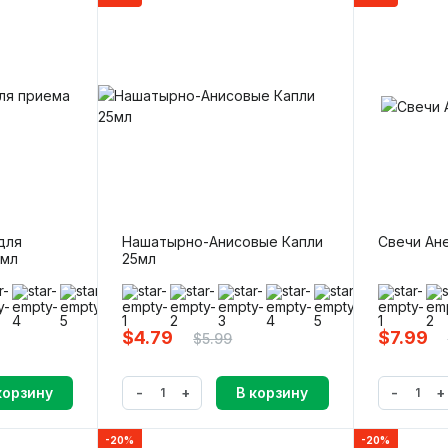
для
Нашатырно-Анисовые Капли
Свечи Ане
0мл
25мл
(0)
(
$4.79
$7.99
$5.99
-
+
-
+
корзину
В корзину
-20%
-20%