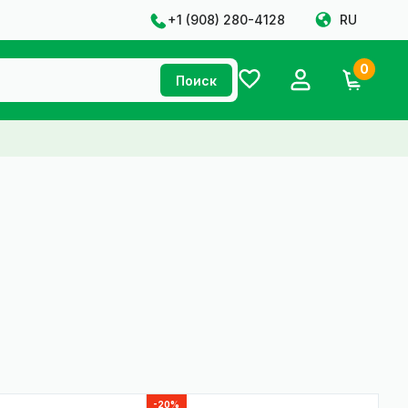
+1 ‪(908) 280-4128‬
RU
0
Поиск
-20%