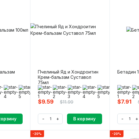
Бальзам
Пчелиный Яд и Хондроитин
Бетадин 
Крем-бальзам Суставол
75мл
(0)
(
$9.59
$7.91
$11.99
-
+
-
+
корзину
В корзину
-20%
-20%