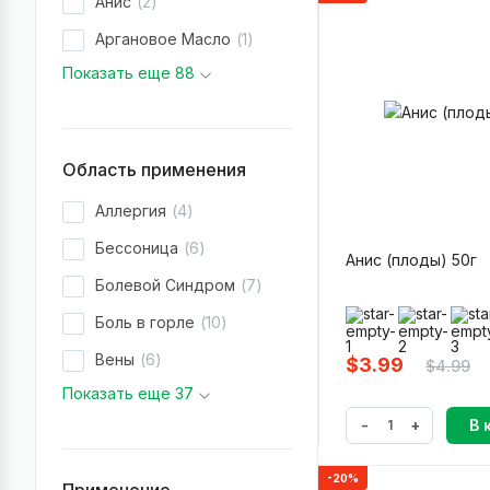
Анис
2
Аргановое Масло
1
Показать еще 88
Область применения
Аллергия
4
Бессоница
6
Анис (плоды) 50г
Болевой Синдром
7
Боль в горле
10
Вены
6
$3.99
$4.99
Показать еще 37
-
+
В 
-20%