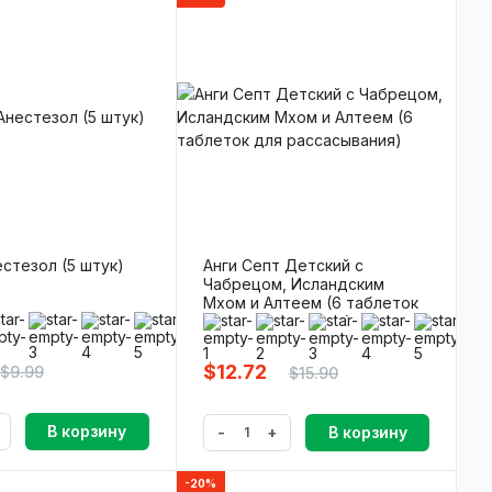
стезол (5 штук)
Анги Септ Детский с
Чабрецом, Исландским
Мхом и Алтеем (6 таблеток
для рассасывания)
0)
(0)
$12.72
$9.99
$15.90
В корзину
-
+
В корзину
-20%