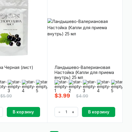
а Черная (лист)
Ландышево-Валериановая
Настойка (Капли для приема
внутрь) 25 мл
0)
(0)
$3.99
$5.99
$4.99
-
+
В корзину
В корзину