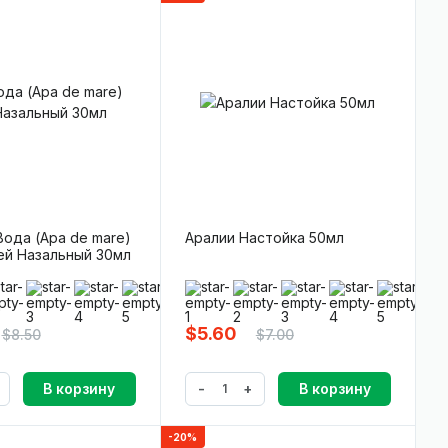
ода (Apa de mare)
Аралии Настойка 50мл
ей Назальный 30мл
0)
(0)
$5.60
$8.50
$7.00
-
+
В корзину
В корзину
-20%