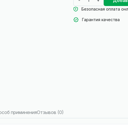
Добав
-
+
Безопасная оплата он
Гарантия качества
особ приминения
Отзывов (0)