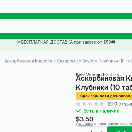
🆓БЕСПЛАТНАЯ ДОСТАВКА при заказе от $59🚚
Аскорби­новая Кислота с Саха­ром со Вкусом Клубники (10 та
Kyiv Vitamin Factory
Аскорби­новая К
Клубники (10 та
Срок годности до:
ноября,
0 отзы
Есть в наличии
$3.50
Доставка
и налог расчитывают