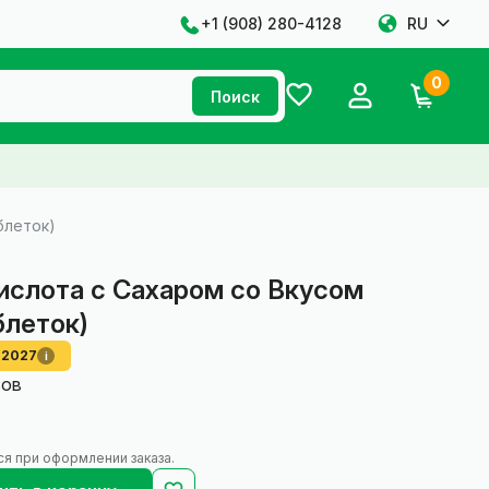
+1 ‪(908) 280-4128‬
RU
0
Поиск
блеток)
ислота с Саха­ром со Вкусом
блеток)
 2027
i
вов
ся при оформлении заказа.