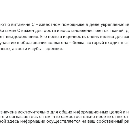
ют о витамине С – известном помощнике в деле укрепления и
итамин С важен для роста и восстановления клеток тканей, д
т выздоровление. Его польза и ценность очень велика для за
частие в образовании коллагена – белка, который входит в с
ные, а кости и зубы – крепкие.
азначена исключительно для общих информационных целей и н
те и соглашаетесь с тем, что самостоятельно несёте ответс
ной здесь информации осуществляется на ваш собственный ри