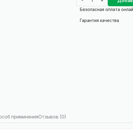
Добав
-
+
Безопасная оплата онла
Гарантия качества
особ приминения
Отзывов (0)