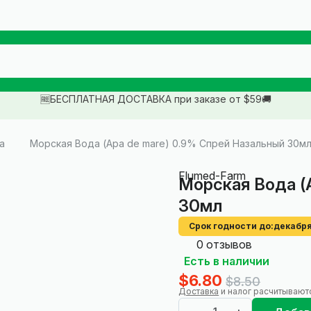
🆓БЕСПЛАТНАЯ ДОСТАВКА при заказе от $59🚚
а
Морская Вода (Apa de mare) 0.9% Спрей Назальный 30м
Flumed-Farm
Морская Вода (
30мл
Срок годности до:
декабря
0 отзывов
Есть в наличии
$6.80
$8.50
Доставка
и налог расчитывают