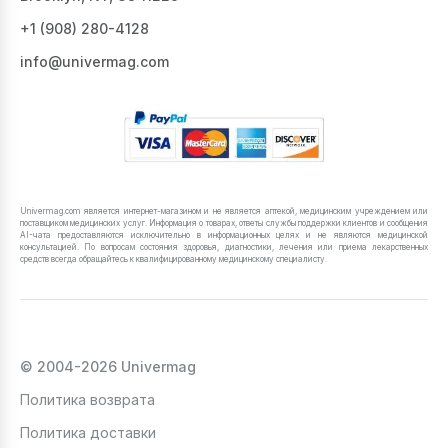
+1 ‪(908) 280-4128‬
info@univermag.com
Univermag.com является интернет-магазином и не является аптекой, медицинским учреждением или
поставщиком медицинских услуг. Информация о товарах, ответы службы поддержки клиентов и сообщения
AI-чата предоставляются исключительно в информационных целях и не являются медицинской
консультацией. По вопросам состояния здоровья, диагностики, лечения или приема лекарственных
средств всегда обращайтесь к квалифицированному медицинскому специалисту.
© 2004-2026 Univermag
Политика возврата
Политика доставки