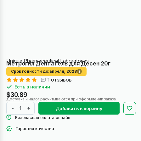
Unique Pharmaceutical Laboratories
Метрогил Дента Гель для Десен 20г
Срок годности до:
апреля, 2028
i
1 отзывов
Есть в наличии
$30.89
Доставка
и налог расчитываются при оформлении заказа.
-
+
Добавить в корзину
Безопасная оплата онлайн
Гарантия качества