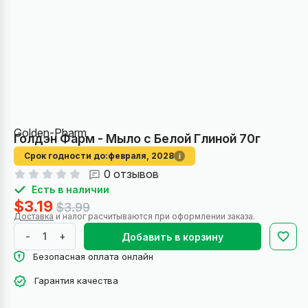
Golden-Pharm
Голдэн Фарм - Мыло с Белой Глиной 70г
Срок годности до:
февраля, 2028
i
0 отзывов
Есть в наличии
$3.19
$3.99
Доставка
и налог расчитываются при оформлении заказа.
-
+
Добавить в корзину
Безопасная оплата онлайн
Гарантия качества