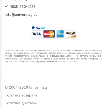
+1 ‪(908) 280-4128‬
info@univermag.com
Univermag.com является интернет-магазином и не является аптекой, медицинским учреждением или
поставщиком медицинских услуг. Информация о товарах, ответы службы поддержки клиентов и сообщения
AI-чата предоставляются исключительно в информационных целях и не являются медицинской
консультацией. По вопросам состояния здоровья, диагностики, лечения или приема лекарственных
средств всегда обращайтесь к квалифицированному медицинскому специалисту.
© 2004-2026 Univermag
Политика возврата
Политика доставки