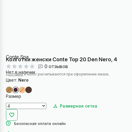
Conte Spa
Колготки женски Conte Top 20 Den Nero, 4
0 отзывов
Нет в наличии
Доставка
и налог расчитываются при оформлении заказа.
Цвет:
Nero
Размер
Размерная сетка
Безопасная оплата онлайн