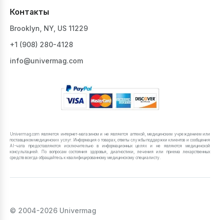
Контакты
Brooklyn, NY, US 11229
+1 ‪(908) 280-4128‬
info@univermag.com
Univermag.com является интернет-магазином и не является аптекой, медицинским учреждением или
поставщиком медицинских услуг. Информация о товарах, ответы службы поддержки клиентов и сообщения
AI-чата предоставляются исключительно в информационных целях и не являются медицинской
консультацией. По вопросам состояния здоровья, диагностики, лечения или приема лекарственных
средств всегда обращайтесь к квалифицированному медицинскому специалисту.
© 2004-2026 Univermag