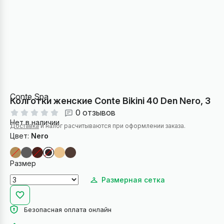
Conte Spa
Колготки женские Conte Bikini 40 Den Nero, 3
0 отзывов
Нет в наличии
Доставка
и налог расчитываются при оформлении заказа.
Цвет:
Nero
Размер
Размерная сетка
Безопасная оплата онлайн