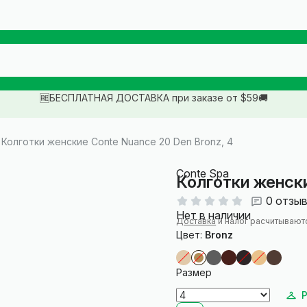
🆓БЕСПЛАТНАЯ ДОСТАВКА при заказе от $59🚚
Колготки женские Conte Nuance 20 Den Bronz, 4
Conte Spa
Колготки женски
0 отзы
Нет в наличии
Доставка
и налог расчитывают
Цвет:
Bronz
Размер