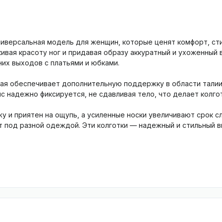
 универсальная модель для женщин, которые ценят комфорт, ст
кивая красоту ног и придавая образу аккуратный и ухоженный 
них выходов с платьями и юбками.
ая обеспечивает дополнительную поддержку в области талии 
яс надежно фиксируется, не сдавливая тело, что делает колго
у и приятен на ощупь, а усиленные носки увеличивают срок 
т под разной одеждой. Эти колготки — надежный и стильный 