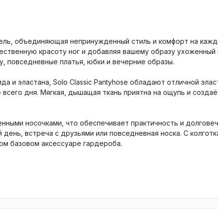
одель, объединяющая непринужденный стиль и комфорт на кажд
тественную красоту ног и добавляя вашему образу ухоженный 
, повседневные платья, юбки и вечерние образы.
да и эластана, Solo Classic Pantyhose обладают отличной эла
всего дня. Мягкая, дышащая ткань приятна на ощупь и создаё
ыми носочками, что обеспечивает практичность и долговечн
ень, встреча с друзьями или повседневная носка. С колготка
ном базовом аксессуаре гардероба.