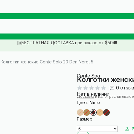
🆓БЕСПЛАТНАЯ ДОСТАВКА при заказе от $59🚚
Колготки женские Conte Solo 20 Den Nero, 5
Conte Spa
Колготки женски
0 отзы
Нет в наличии
Доставка
и налог расчитывают
Цвет:
Nero
Размер