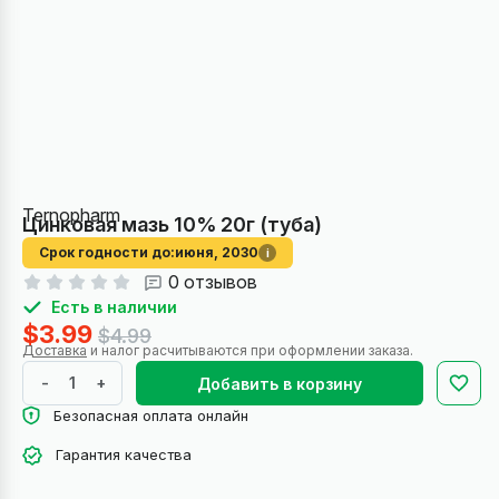
Ternopharm
Цинковая мазь 10% 20г (туба)
Срок годности до:
июня, 2030
i
0 отзывов
Есть в наличии
$3.99
$4.99
Доставка
и налог расчитываются при оформлении заказа.
-
+
Добавить в корзину
Безопасная оплата онлайн
Гарантия качества