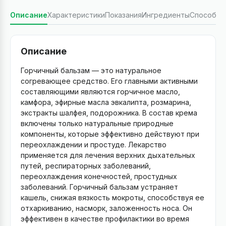
Описание
Характеристики
Показания
Ингредиенты
Способ п
Описание
Горчичный бальзам — это натуральное
согревающее средство. Его главными активными
составляющими являются горчичное масло,
камфора, эфирные масла эвкалипта, розмарина,
экстракты шалфея, подорожника. В состав крема
включены только натуральные природные
компоненты, которые эффективно действуют при
переохлаждении и простуде. Лекарство
применяется для лечения верхних дыхательных
путей, респираторных заболеваний,
переохлаждения конечностей, простудных
заболеваний. Горчичный бальзам устраняет
кашель, снижая вязкость мокроты, способствуя ее
отхаркиванию, насморк, заложенность носа. Он
эффективен в качестве профилактики во время