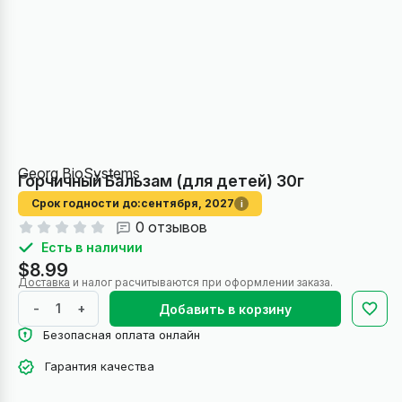
Georg BioSystems
Горчичный Бальзам (для детей) 30г
Срок годности до:
сентября, 2027
i
0 отзывов
Есть в наличии
$8.99
Доставка
и налог расчитываются при оформлении заказа.
-
+
Добавить в корзину
Безопасная оплата онлайн
Гарантия качества