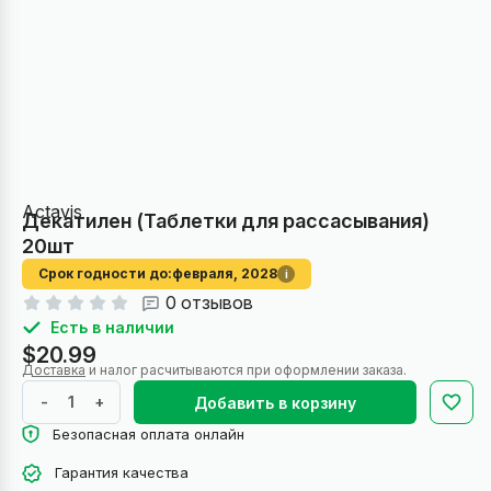
Actavis
Декатилен (Таблетки для рассасывания)
20шт
Срок годности до:
февраля, 2028
i
0 отзывов
Есть в наличии
$20.99
Доставка
и налог расчитываются при оформлении заказа.
-
+
Добавить в корзину
Безопасная оплата онлайн
Гарантия качества