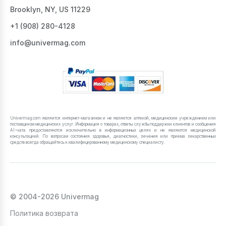
Brooklyn, NY, US 11229
+1 ‪(908) 280-4128‬
info@univermag.com
Univermag.com является интернет-магазином и не является аптекой, медицинским учреждением или
поставщиком медицинских услуг. Информация о товарах, ответы службы поддержки клиентов и сообщения
AI-чата предоставляются исключительно в информационных целях и не являются медицинской
консультацией. По вопросам состояния здоровья, диагностики, лечения или приема лекарственных
средств всегда обращайтесь к квалифицированному медицинскому специалисту.
© 2004-2026 Univermag
Политика возврата