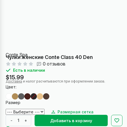
Conte Spa
Чулки женские Conte Class 40 Den
0 отзывов
Есть в наличии
$15.99
Доставка
и налог расчитываются при оформлении заказа.
Цвет:
Размер
Размерная сетка
-
+
Добавить в корзину