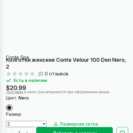
Conte Spa
Колготки женские Conte Velour 100 Den Nero,
2
0 отзывов
Есть в наличии
$20.99
Доставка
и налог расчитываются при оформлении заказа.
Цвет:
Nero
Размер
Размерная сетка
-
+