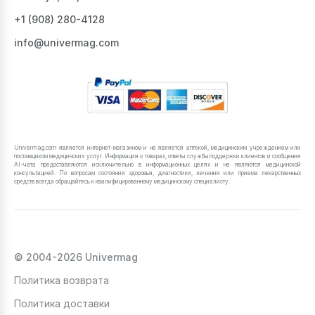
+1 ‪(908) 280-4128‬
info@univermag.com
Univermag.com является интернет-магазином и не является аптекой, медицинским учреждением или
поставщиком медицинских услуг. Информация о товарах, ответы службы поддержки клиентов и сообщения
AI-чата предоставляются исключительно в информационных целях и не являются медицинской
консультацией. По вопросам состояния здоровья, диагностики, лечения или приема лекарственных
средств всегда обращайтесь к квалифицированному медицинскому специалисту.
© 2004-2026 Univermag
Политика возврата
Политика доставки