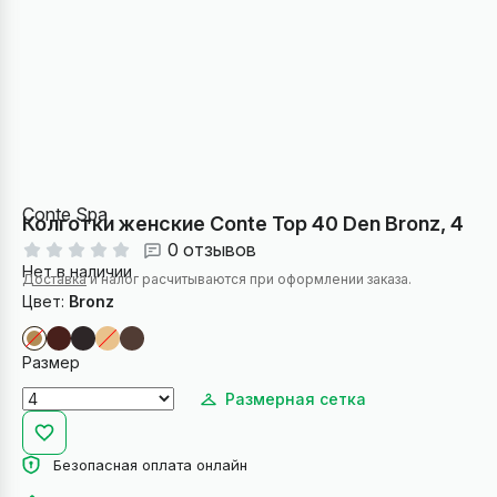
Conte Spa
Колготки женские Conte Top 40 Den Bronz, 4
0 отзывов
Нет в наличии
Доставка
и налог расчитываются при оформлении заказа.
Цвет:
Bronz
Размер
Размерная сетка
Безопасная оплата онлайн