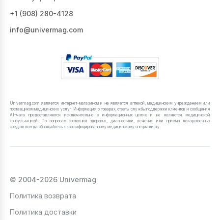
+1 ‪(908) 280-4128‬
info@univermag.com
Univermag.com является интернет-магазином и не является аптекой, медицинским учреждением или
поставщиком медицинских услуг. Информация о товарах, ответы службы поддержки клиентов и сообщения
AI-чата предоставляются исключительно в информационных целях и не являются медицинской
консультацией. По вопросам состояния здоровья, диагностики, лечения или приема лекарственных
средств всегда обращайтесь к квалифицированному медицинскому специалисту.
© 2004-2026 Univermag
Политика возврата
Политика доставки