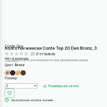
Conte Spa
Колготки женски Conte Top 20 Den Bronz, 3
0 отзывов
Нет в наличии
Доставка
и налог расчитываются при оформлении заказа.
Цвет:
Bronz
Размер
Размерная сетка
Безопасная оплата онлайн