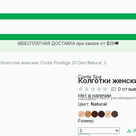
🆓БЕСПЛАТНАЯ ДОСТАВКА при заказе от $59🚚
Колготки женские Conte Prestige 20 Den Natural, 3
Conte Spa
Колготки женски
0 отзы
Нет в наличии
Доставка
и налог расчитывают
Цвет:
Natural
Размер